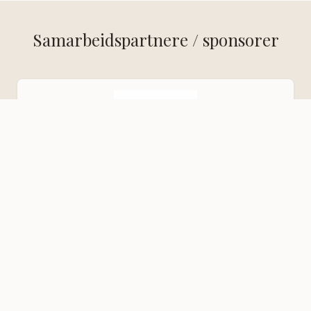
Samarbeidspartnere / sponsorer
Hallingcast AS
Kreativt byrå i Hallingdal som leverer film, foto,
nettsider og markedsføring.
Røta AS